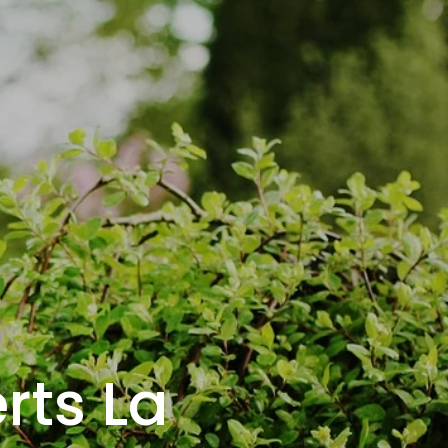
rts La