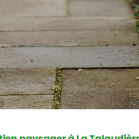
tien paysager à La Talaudièr