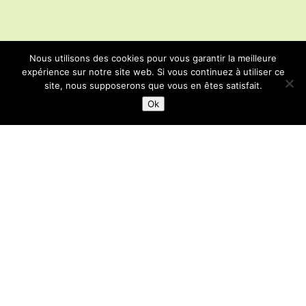
Nous utilisons des cookies pour vous garantir la meilleure
expérience sur notre site web. Si vous continuez à utiliser ce
site, nous supposerons que vous en êtes satisfait.
Ok
LAISSEZ-NOUS UN MESSAGE
ACCUEIL
CONTACT
POLITIQUE DE CONFIDENTIALITÉ