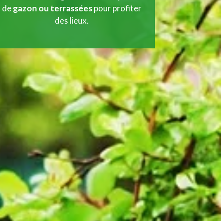
de
gazon ou terrassées
pour profiter
des lieux.