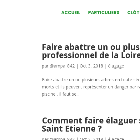
ACCUEIL
PARTICULIERS
CLÔT
Faire abattre un ou plus
professionnel de la Loir
par
@ampa_842
|
Oct 3, 2018
|
élagage
Faire abattre un ou plusieurs arbres en toute sé
morts et ils peuvent représenter un danger par ra
piscine . Il faut se...
Comment faire élaguer s
Saint Etienne ?
par
@ampa_842
|
Oct 3, 2018
|
élagage