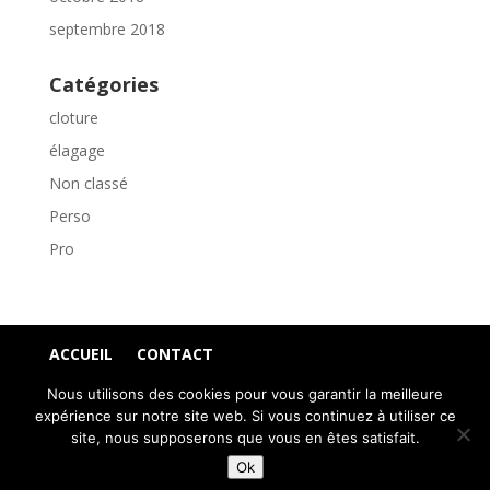
septembre 2018
Catégories
cloture
élagage
Non classé
Perso
Pro
ACCUEIL
CONTACT
POLITIQUE DE CONFIDENTIALITÉ
Nous utilisons des cookies pour vous garantir la meilleure
PLAN DU SITE
MENTIONS LÉGALES
expérience sur notre site web. Si vous continuez à utiliser ce
CRÉATION DE SITE INTERNET À SAINT-ETIENNE
site, nous supposerons que vous en êtes satisfait.
| WEBILIKO |
Ok